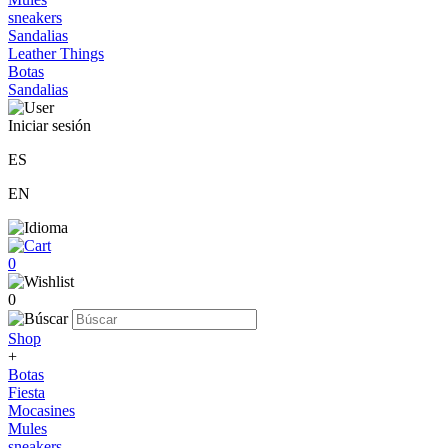
sneakers
Sandalias
Leather Things
Botas
Sandalias
Iniciar sesión
ES
EN
0
0
Shop
+
Botas
Fiesta
Mocasines
Mules
sneakers