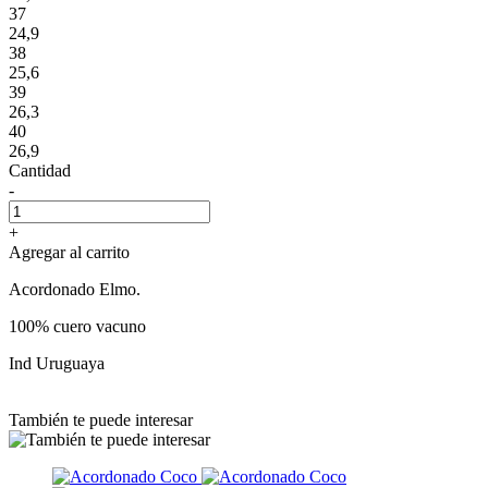
37
24,9
38
25,6
39
26,3
40
26,9
Cantidad
-
+
Agregar al carrito
Acordonado Elmo.
100% cuero vacuno
Ind Uruguaya
También te puede interesar