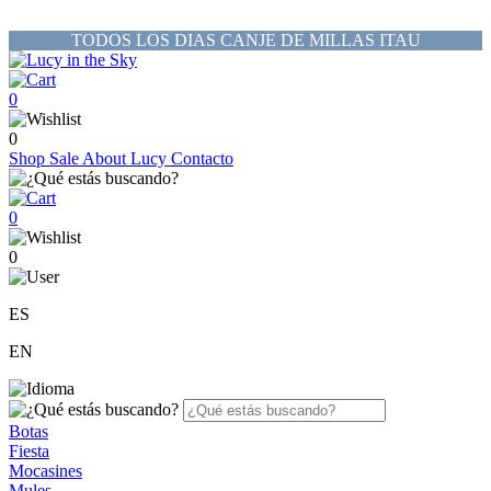
TODOS LOS DIAS CANJE DE MILLAS ITAU
0
0
Shop
Sale
About Lucy
Contacto
0
0
ES
EN
Botas
Fiesta
Mocasines
Mules