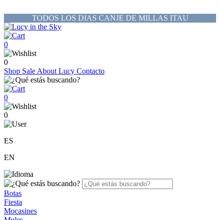
TODOS LOS DIAS CANJE DE MILLAS ITAU
0
0
Shop
Sale
About Lucy
Contacto
0
0
ES
EN
Botas
Fiesta
Mocasines
Mules