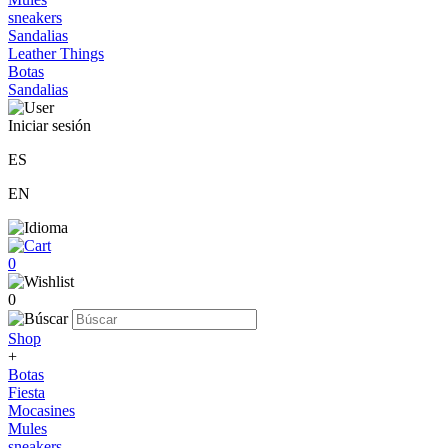
sneakers
Sandalias
Leather Things
Botas
Sandalias
Iniciar sesión
ES
EN
0
0
Shop
+
Botas
Fiesta
Mocasines
Mules
sneakers