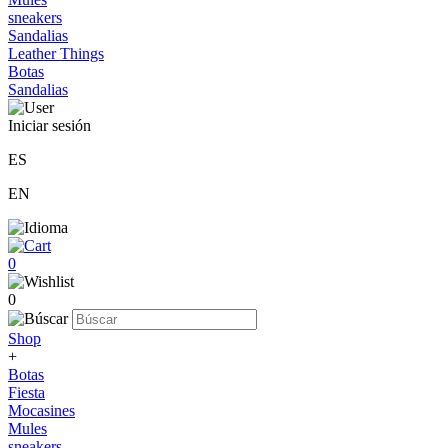
sneakers
Sandalias
Leather Things
Botas
Sandalias
Iniciar sesión
ES
EN
0
0
Shop
+
Botas
Fiesta
Mocasines
Mules
sneakers