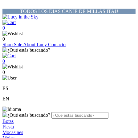
TODOS LOS DIAS CANJE DE MILLAS ITAU
0
0
Shop
Sale
About Lucy
Contacto
0
0
ES
EN
Botas
Fiesta
Mocasines
Mules