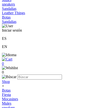
sneakers
Sandalias
Leather Things
Botas
Sandalias
Iniciar sesión
ES
EN
0
0
Shop
+
Botas
Fiesta
Mocasines
Mules
sneakers