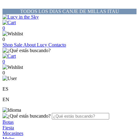
TODOS LOS DIAS CANJE DE MILLAS ITAU
0
0
Shop
Sale
About Lucy
Contacto
0
0
ES
EN
Botas
Fiesta
Mocasines
Mules