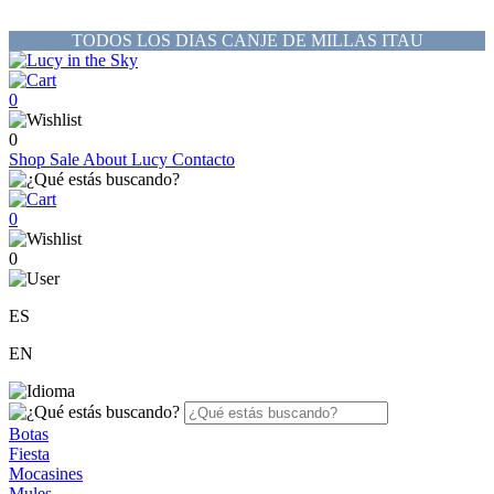
TODOS LOS DIAS CANJE DE MILLAS ITAU
0
0
Shop
Sale
About Lucy
Contacto
0
0
ES
EN
Botas
Fiesta
Mocasines
Mules