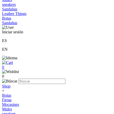
sneakers
Sandalias
Leather Things
Botas
Sandalias
Iniciar sesión
ES
EN
0
0
Shop
+
Botas
Fiesta
Mocasines
Mules
sneakers