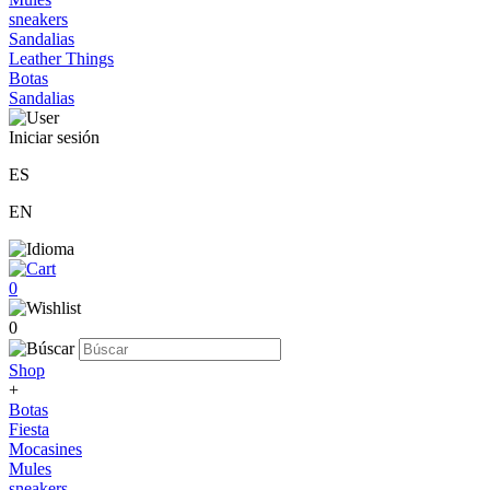
sneakers
Sandalias
Leather Things
Botas
Sandalias
Iniciar sesión
ES
EN
0
0
Shop
+
Botas
Fiesta
Mocasines
Mules
sneakers