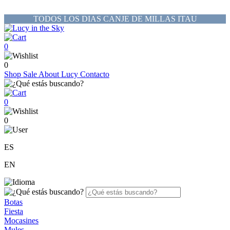
TODOS LOS DIAS CANJE DE MILLAS ITAU
0
0
Shop
Sale
About Lucy
Contacto
0
0
ES
EN
Botas
Fiesta
Mocasines
Mules