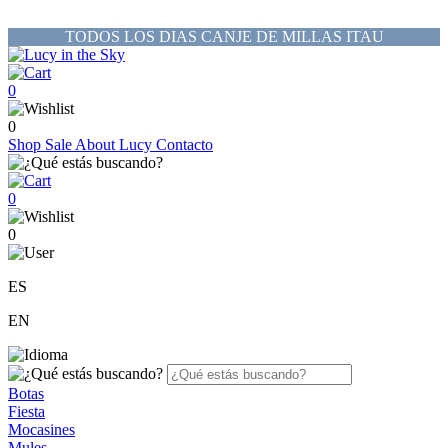
TODOS LOS DIAS CANJE DE MILLAS ITAU
0
0
Shop
Sale
About Lucy
Contacto
0
0
ES
EN
Botas
Fiesta
Mocasines
Mules