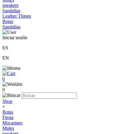
sneakers
Sandalias
Leather Things
Botas
Sandalias
Iniciar sesión
ES
EN
0
0
Shop
+
Botas
Fiesta
Mocasines
Mules
sneakers