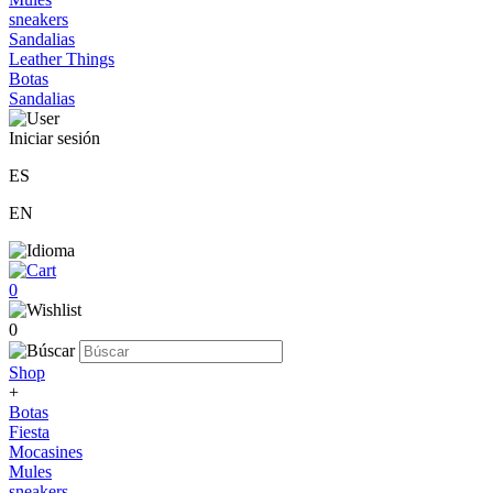
sneakers
Sandalias
Leather Things
Botas
Sandalias
Iniciar sesión
ES
EN
0
0
Shop
+
Botas
Fiesta
Mocasines
Mules
sneakers