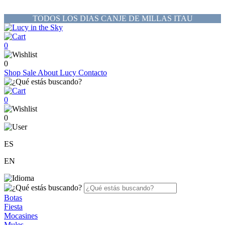
TODOS LOS DIAS CANJE DE MILLAS ITAU
0
0
Shop
Sale
About Lucy
Contacto
0
0
ES
EN
Botas
Fiesta
Mocasines
Mules