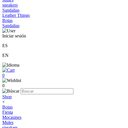
sneakers
Sandalias
Leather Things
Botas
Sandalias
Iniciar sesión
ES
EN
0
0
Shop
+
Botas
Fiesta
Mocasines
Mules
sneakers