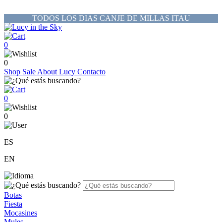
TODOS LOS DIAS CANJE DE MILLAS ITAU
0
0
Shop
Sale
About Lucy
Contacto
0
0
ES
EN
Botas
Fiesta
Mocasines
Mules