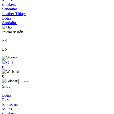
sneakers
Sandalias
Leather Things
Botas
Sandalias
Iniciar sesión
ES
EN
0
0
Shop
+
Botas
Fiesta
Mocasines
Mules
sneakers