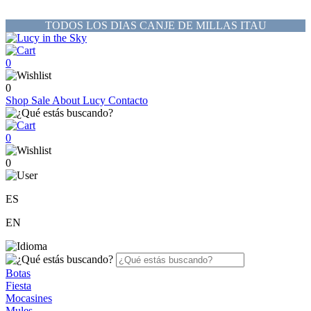
TODOS LOS DIAS CANJE DE MILLAS ITAU
0
0
Shop
Sale
About Lucy
Contacto
0
0
ES
EN
Botas
Fiesta
Mocasines
Mules