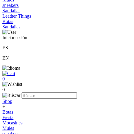
sneakers
Sandalias
Leather Things
Botas
Sandalias
Iniciar sesión
ES
EN
0
0
Shop
+
Botas
Fiesta
Mocasines
Mules
sneakers