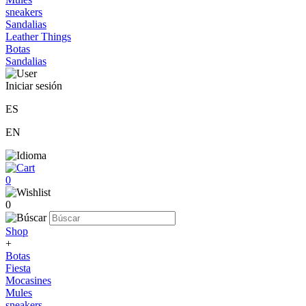
sneakers
Sandalias
Leather Things
Botas
Sandalias
Iniciar sesión
ES
EN
0
0
Shop
+
Botas
Fiesta
Mocasines
Mules
sneakers