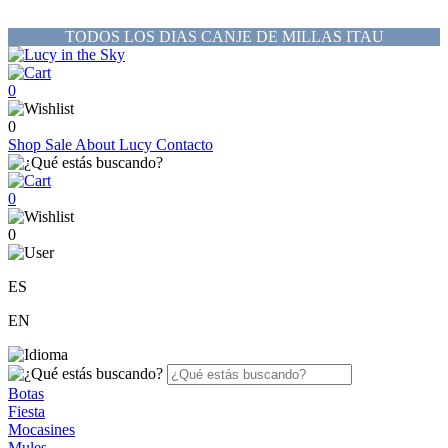
TODOS LOS DIAS CANJE DE MILLAS ITAU
0
0
Shop
Sale
About Lucy
Contacto
0
0
ES
EN
Botas
Fiesta
Mocasines
Mules