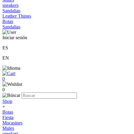
sneakers
Sandalias
Leather Things
Botas
Sandalias
Iniciar sesión
ES
EN
0
0
Shop
+
Botas
Fiesta
Mocasines
Mules
sneakers