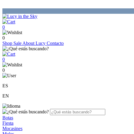
0
0
Shop
Sale
About Lucy
Contacto
0
0
ES
EN
Botas
Fiesta
Mocasines
Mules