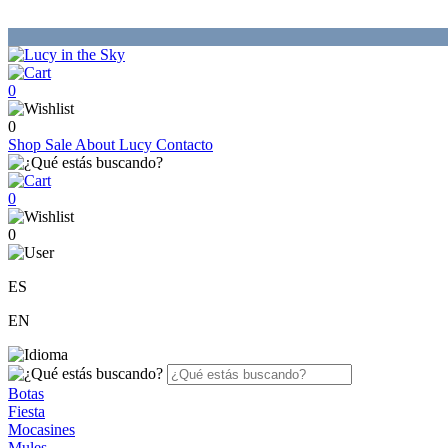
0
0
Shop
Sale
About Lucy
Contacto
0
0
ES
EN
Botas
Fiesta
Mocasines
Mules