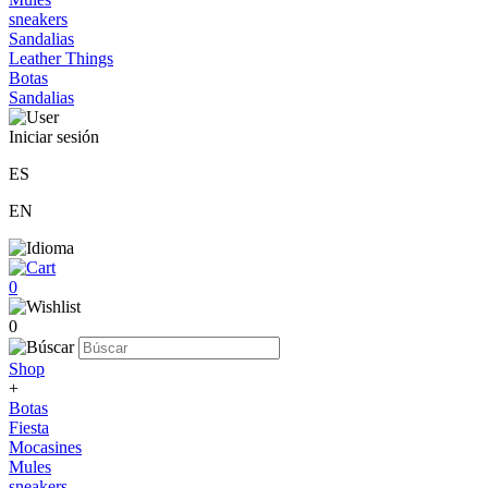
sneakers
Sandalias
Leather Things
Botas
Sandalias
Iniciar sesión
ES
EN
0
0
Shop
+
Botas
Fiesta
Mocasines
Mules
sneakers