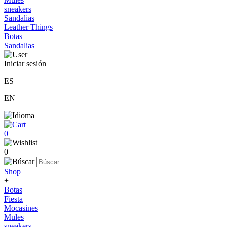
sneakers
Sandalias
Leather Things
Botas
Sandalias
Iniciar sesión
ES
EN
0
0
Shop
+
Botas
Fiesta
Mocasines
Mules
sneakers