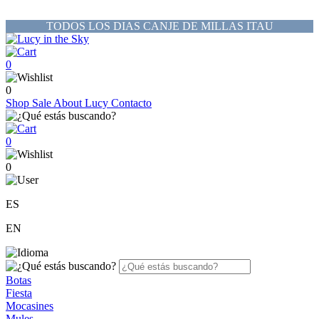
TODOS LOS DIAS CANJE DE MILLAS ITAU
0
0
Shop
Sale
About Lucy
Contacto
0
0
ES
EN
Botas
Fiesta
Mocasines
Mules