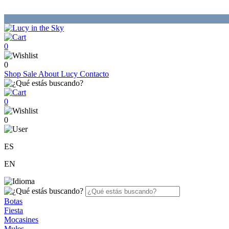
0
0
Shop
Sale
About Lucy
Contacto
0
0
ES
EN
Botas
Fiesta
Mocasines
Mules