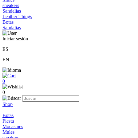
sneakers
Sandalias
Leather Things
Botas
Sandalias
Iniciar sesión
ES
EN
0
0
Shop
+
Botas
Fiesta
Mocasines
Mules
sneakers