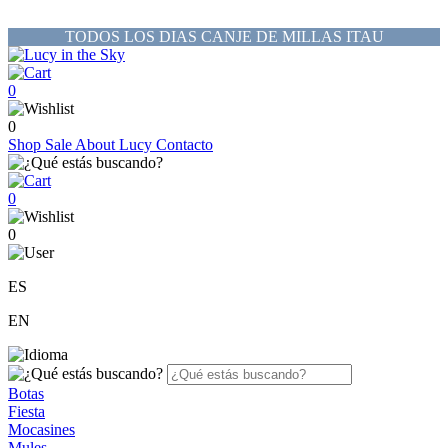
TODOS LOS DIAS CANJE DE MILLAS ITAU
0
0
Shop
Sale
About Lucy
Contacto
0
0
ES
EN
Botas
Fiesta
Mocasines
Mules