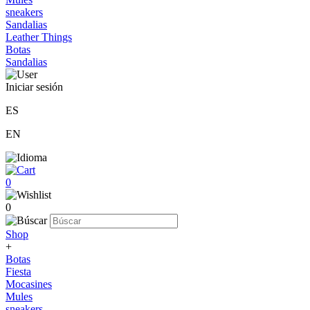
sneakers
Sandalias
Leather Things
Botas
Sandalias
Iniciar sesión
ES
EN
0
0
Shop
+
Botas
Fiesta
Mocasines
Mules
sneakers