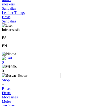
sneakers
Sandalias
Leather Things
Botas
Sandalias
Iniciar sesión
ES
EN
0
0
Shop
+
Botas
Fiesta
Mocasines
Mules
sneakers