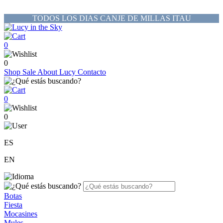
TODOS LOS DIAS CANJE DE MILLAS ITAU
0
0
Shop
Sale
About Lucy
Contacto
0
0
ES
EN
Botas
Fiesta
Mocasines
Mules