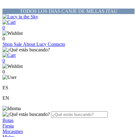
TODOS LOS DIAS CANJE DE MILLAS ITAU
0
0
Shop
Sale
About Lucy
Contacto
0
0
ES
EN
Botas
Fiesta
Mocasines
Mules