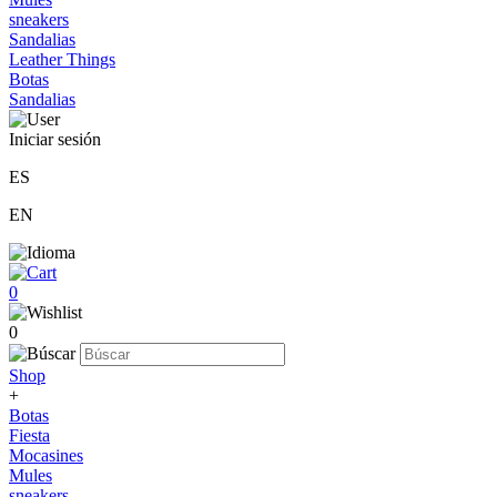
sneakers
Sandalias
Leather Things
Botas
Sandalias
Iniciar sesión
ES
EN
0
0
Shop
+
Botas
Fiesta
Mocasines
Mules
sneakers