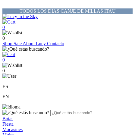
TODOS LOS DIAS CANJE DE MILLAS ITAU
0
0
Shop
Sale
About Lucy
Contacto
0
0
ES
EN
Botas
Fiesta
Mocasines
Mules