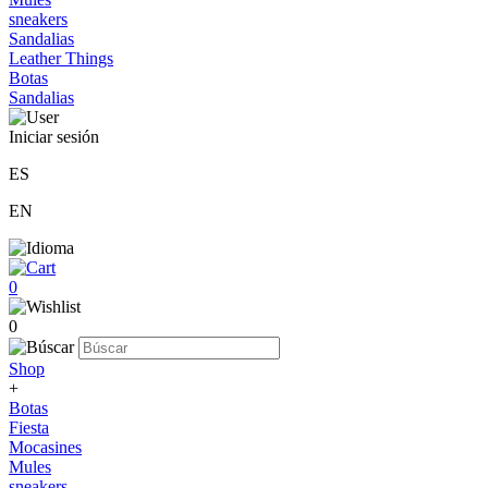
sneakers
Sandalias
Leather Things
Botas
Sandalias
Iniciar sesión
ES
EN
0
0
Shop
+
Botas
Fiesta
Mocasines
Mules
sneakers