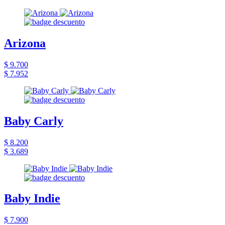
Arizona
$ 9.700
$ 7.952
Baby Carly
$ 8.200
$ 3.689
Baby Indie
$ 7.900