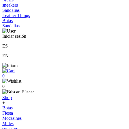
sneakers
Sandalias
Leather Things
Botas
Sandalias
Iniciar sesión
ES
EN
0
0
Shop
+
Botas
Fiesta
Mocasines
Mules
sneakers