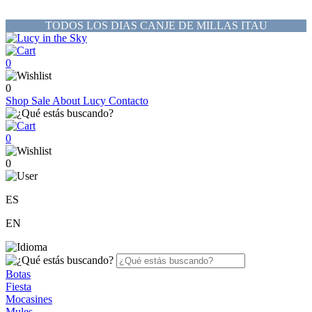
TODOS LOS DIAS CANJE DE MILLAS ITAU
0
0
Shop
Sale
About Lucy
Contacto
0
0
ES
EN
Botas
Fiesta
Mocasines
Mules