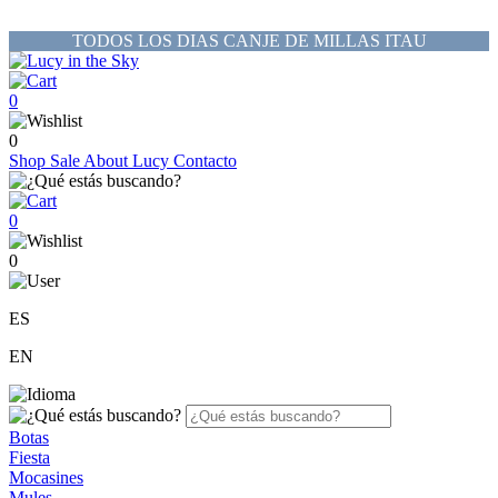
TODOS LOS DIAS CANJE DE MILLAS ITAU
0
0
Shop
Sale
About Lucy
Contacto
0
0
ES
EN
Botas
Fiesta
Mocasines
Mules