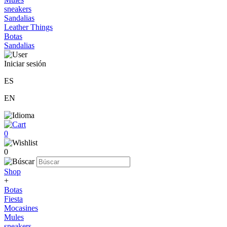
sneakers
Sandalias
Leather Things
Botas
Sandalias
Iniciar sesión
ES
EN
0
0
Shop
+
Botas
Fiesta
Mocasines
Mules
sneakers