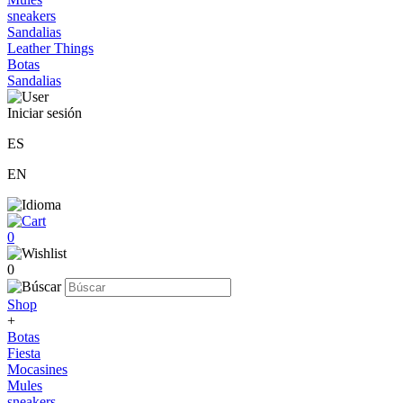
sneakers
Sandalias
Leather Things
Botas
Sandalias
Iniciar sesión
ES
EN
0
0
Shop
+
Botas
Fiesta
Mocasines
Mules
sneakers