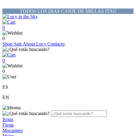
TODOS LOS DIAS CANJE DE MILLAS ITAU
0
0
Shop
Sale
About Lucy
Contacto
0
0
ES
EN
Botas
Fiesta
Mocasines
Mules