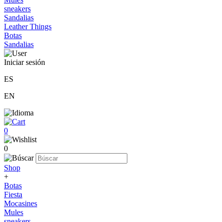
sneakers
Sandalias
Leather Things
Botas
Sandalias
Iniciar sesión
ES
EN
0
0
Shop
+
Botas
Fiesta
Mocasines
Mules
sneakers