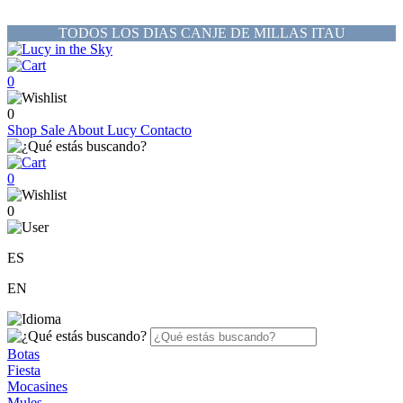
TODOS LOS DIAS CANJE DE MILLAS ITAU
0
0
Shop
Sale
About Lucy
Contacto
0
0
ES
EN
Botas
Fiesta
Mocasines
Mules