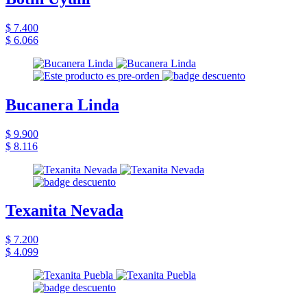
$ 7.400
$ 6.066
Bucanera Linda
$ 9.900
$ 8.116
Texanita Nevada
$ 7.200
$ 4.099