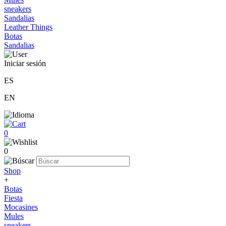
sneakers
Sandalias
Leather Things
Botas
Sandalias
Iniciar sesión
ES
EN
0
0
Shop
+
Botas
Fiesta
Mocasines
Mules
sneakers