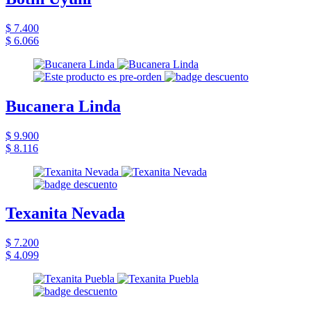
$ 7.400
$ 6.066
Bucanera Linda
$ 9.900
$ 8.116
Texanita Nevada
$ 7.200
$ 4.099