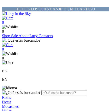
TODOS LOS DIAS CANJE DE MILLAS ITAU
0
0
Shop
Sale
About Lucy
Contacto
0
0
ES
EN
Botas
Fiesta
Mocasines
Mules