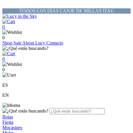
TODOS LOS DIAS CANJE DE MILLAS ITAU
0
0
Shop
Sale
About Lucy
Contacto
0
0
ES
EN
Botas
Fiesta
Mocasines
Mules