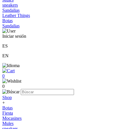
sneakers
Sandalias
Leather Things
Botas
Sandalias
Iniciar sesión
ES
EN
0
0
Shop
+
Botas
Fiesta
Mocasines
Mules
sneakers