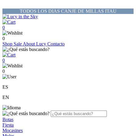
TODOS LOS DIAS CANJE DE MILLAS ITAU
0
0
Shop
Sale
About Lucy
Contacto
0
0
ES
EN
Botas
Fiesta
Mocasines
Mules