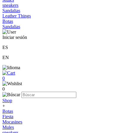
sneakers
Sandalias
Leather Things
Botas
Sandalias
Iniciar sesión
ES
EN
0
0
Shop
+
Botas
Fiesta
Mocasines
Mules
sneakers