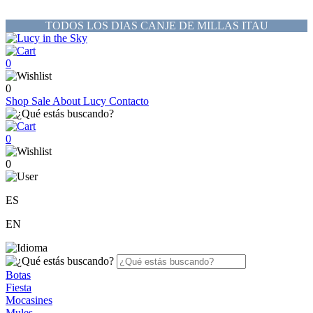
TODOS LOS DIAS CANJE DE MILLAS ITAU
0
0
Shop
Sale
About Lucy
Contacto
0
0
ES
EN
Botas
Fiesta
Mocasines
Mules