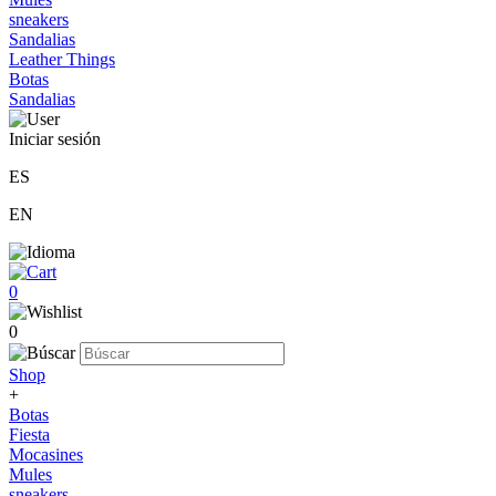
sneakers
Sandalias
Leather Things
Botas
Sandalias
Iniciar sesión
ES
EN
0
0
Shop
+
Botas
Fiesta
Mocasines
Mules
sneakers