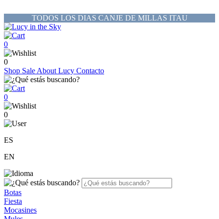
TODOS LOS DIAS CANJE DE MILLAS ITAU
0
0
Shop
Sale
About Lucy
Contacto
0
0
ES
EN
Botas
Fiesta
Mocasines
Mules