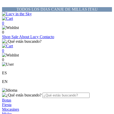
TODOS LOS DIAS CANJE DE MILLAS ITAU
0
0
Shop
Sale
About Lucy
Contacto
0
0
ES
EN
Botas
Fiesta
Mocasines
Mules