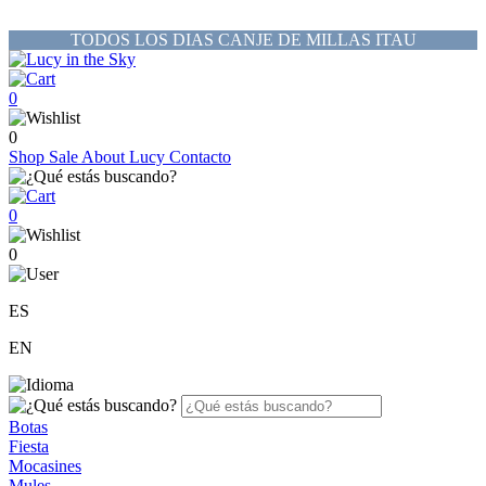
TODOS LOS DIAS CANJE DE MILLAS ITAU
0
0
Shop
Sale
About Lucy
Contacto
0
0
ES
EN
Botas
Fiesta
Mocasines
Mules