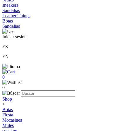
sneakers
Sandalias
Leather Things
Botas
Sandalias
Iniciar sesión
ES
EN
0
0
Shop
+
Botas
Fiesta
Mocasines
Mules
sneakers