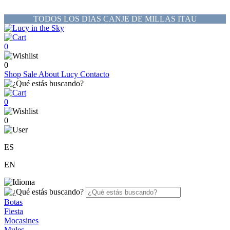
TODOS LOS DIAS CANJE DE MILLAS ITAU
0
0
Shop
Sale
About Lucy
Contacto
0
0
ES
EN
Botas
Fiesta
Mocasines
Mules