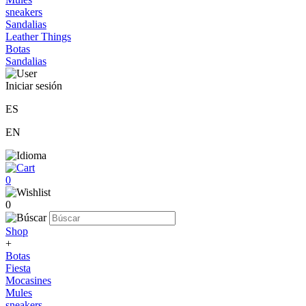
sneakers
Sandalias
Leather Things
Botas
Sandalias
Iniciar sesión
ES
EN
0
0
Shop
+
Botas
Fiesta
Mocasines
Mules
sneakers