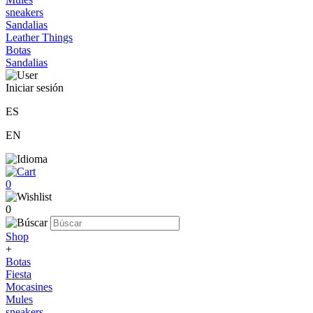
sneakers
Sandalias
Leather Things
Botas
Sandalias
Iniciar sesión
ES
EN
0
0
Shop
+
Botas
Fiesta
Mocasines
Mules
sneakers