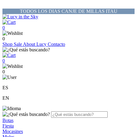
TODOS LOS DIAS CANJE DE MILLAS ITAU
0
0
Shop
Sale
About Lucy
Contacto
0
0
ES
EN
Botas
Fiesta
Mocasines
Mules