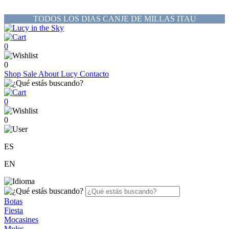
TODOS LOS DIAS CANJE DE MILLAS ITAU
0
0
Shop
Sale
About Lucy
Contacto
0
0
ES
EN
Botas
Fiesta
Mocasines
Mules