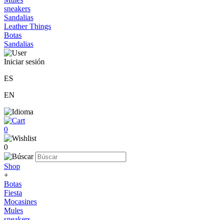
sneakers
Sandalias
Leather Things
Botas
Sandalias
Iniciar sesión
ES
EN
0
0
Shop
+
Botas
Fiesta
Mocasines
Mules
sneakers