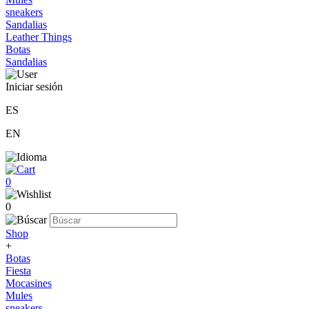
sneakers
Sandalias
Leather Things
Botas
Sandalias
Iniciar sesión
ES
EN
0
0
Shop
+
Botas
Fiesta
Mocasines
Mules
sneakers