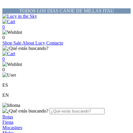
TODOS LOS DIAS CANJE DE MILLAS ITAU
0
0
Shop
Sale
About Lucy
Contacto
0
0
ES
EN
Botas
Fiesta
Mocasines
Mules