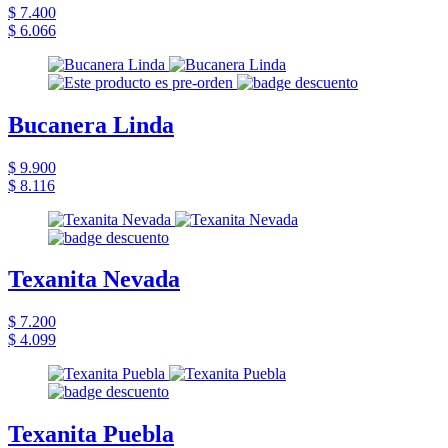
$ 7.400
$ 6.066
Bucanera Linda
$ 9.900
$ 8.116
Texanita Nevada
$ 7.200
$ 4.099
Texanita Puebla