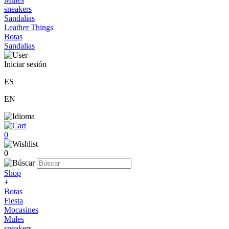
sneakers
Sandalias
Leather Things
Botas
Sandalias
Iniciar sesión
ES
EN
0
0
Shop
+
Botas
Fiesta
Mocasines
Mules
sneakers