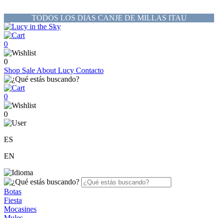
TODOS LOS DIAS CANJE DE MILLAS ITAU
0
0
Shop
Sale
About Lucy
Contacto
0
0
ES
EN
Botas
Fiesta
Mocasines
Mules