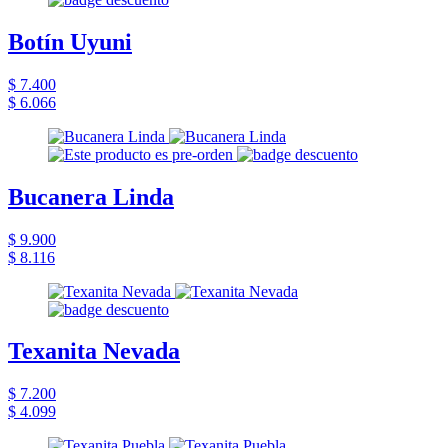
Botín Uyuni
$ 7.400
$ 6.066
Bucanera Linda
$ 9.900
$ 8.116
Texanita Nevada
$ 7.200
$ 4.099