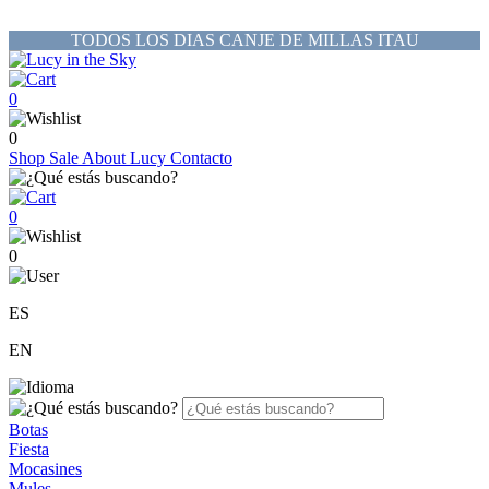
TODOS LOS DIAS CANJE DE MILLAS ITAU
0
0
Shop
Sale
About Lucy
Contacto
0
0
ES
EN
Botas
Fiesta
Mocasines
Mules