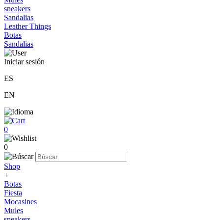
sneakers
Sandalias
Leather Things
Botas
Sandalias
Iniciar sesión
ES
EN
0
0
Shop
+
Botas
Fiesta
Mocasines
Mules
sneakers