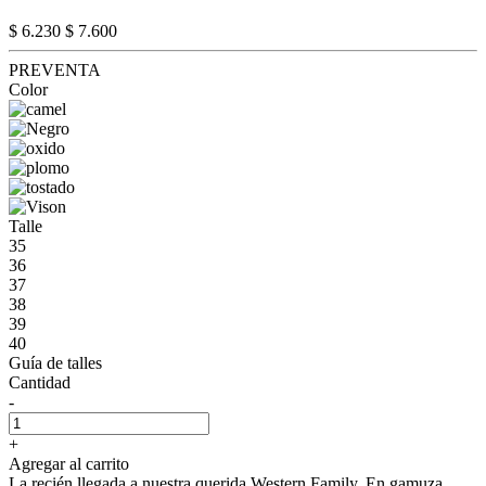
$ 6.230
$ 7.600
PREVENTA
Color
Talle
35
36
37
38
39
40
Guía de talles
Cantidad
-
+
Agregar al carrito
La recién llegada a nuestra querida Western Family. En gamuza