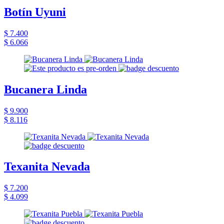
Botín Uyuni
$ 7.400
$ 6.066
Bucanera Linda
$ 9.900
$ 8.116
Texanita Nevada
$ 7.200
$ 4.099