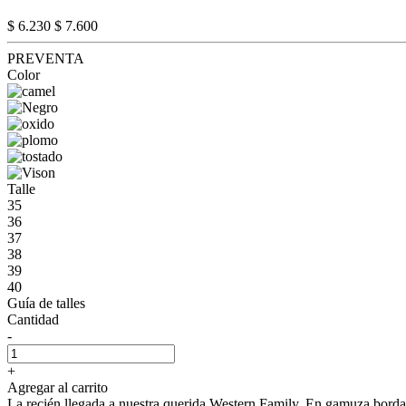
$ 6.230
$ 7.600
PREVENTA
Color
Talle
35
36
37
38
39
40
Guía de talles
Cantidad
-
+
Agregar al carrito
La recién llegada a nuestra querida Western Family. En gamuza borda