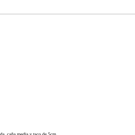
da, caña media y taco de 5cm.