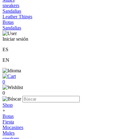
sneakers
Sandalias
Leather Things
Botas
Sandalias
Iniciar sesión
ES
EN
0
0
Shop
+
Botas
Fiesta
Mocasines
Mules
sneakers