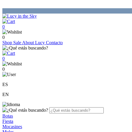
0
0
Shop
Sale
About Lucy
Contacto
0
0
ES
EN
Botas
Fiesta
Mocasines
Mules