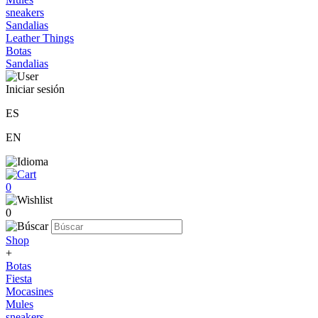
sneakers
Sandalias
Leather Things
Botas
Sandalias
Iniciar sesión
ES
EN
0
0
Shop
+
Botas
Fiesta
Mocasines
Mules
sneakers