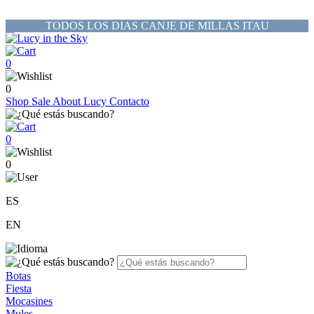
TODOS LOS DIAS CANJE DE MILLAS ITAU
0
0
Shop
Sale
About Lucy
Contacto
0
0
ES
EN
Botas
Fiesta
Mocasines
Mules