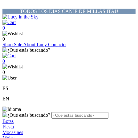
TODOS LOS DIAS CANJE DE MILLAS ITAU
0
0
Shop
Sale
About Lucy
Contacto
0
0
ES
EN
Botas
Fiesta
Mocasines
Mules