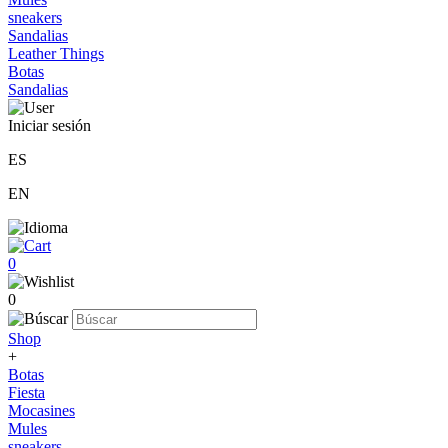
sneakers
Sandalias
Leather Things
Botas
Sandalias
Iniciar sesión
ES
EN
0
0
Shop
+
Botas
Fiesta
Mocasines
Mules
sneakers