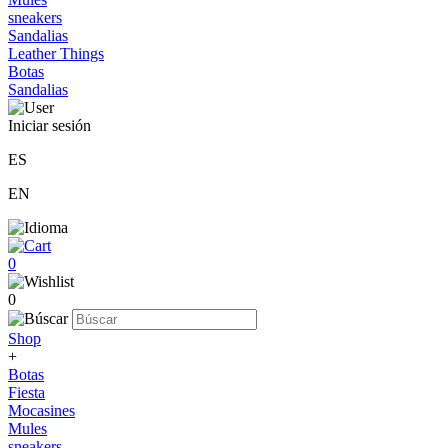
sneakers
Sandalias
Leather Things
Botas
Sandalias
Iniciar sesión
ES
EN
0
0
Shop
+
Botas
Fiesta
Mocasines
Mules
sneakers