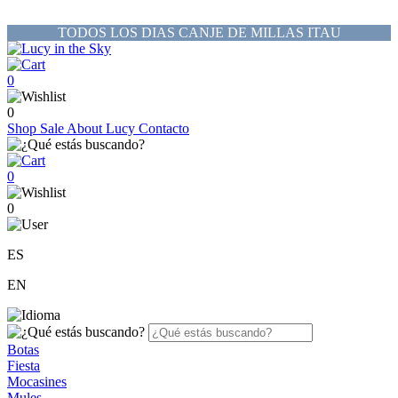
TODOS LOS DIAS CANJE DE MILLAS ITAU
0
0
Shop
Sale
About Lucy
Contacto
0
0
ES
EN
Botas
Fiesta
Mocasines
Mules