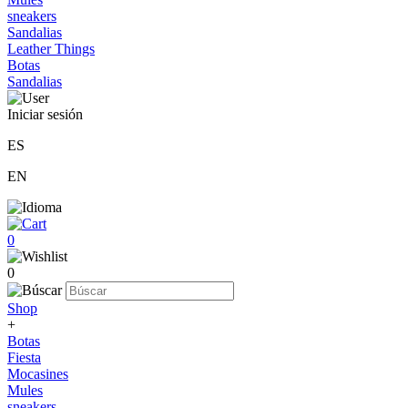
sneakers
Sandalias
Leather Things
Botas
Sandalias
Iniciar sesión
ES
EN
0
0
Shop
+
Botas
Fiesta
Mocasines
Mules
sneakers