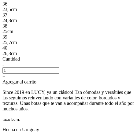
36
23,5cm
37
24,3cm
38
25cm
39
25,7cm
40
26,3cm
Cantidad
-
+
Agregar al carrito
Since 2019 en LUCY, ya un clásico! Tan cómodas y versátiles que
las seguimos reinventando con variantes de color, bordados y
texturas. Unas botas que te van a acompañar durante todo el año por
muchos años.
taco 5cm.
Hecha en Uruguay