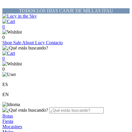
TODOS LOS DIAS CANJE DE MILLAS ITAU
0
0
Shop
Sale
About Lucy
Contacto
0
0
ES
EN
Botas
Fiesta
Mocasines
Mules