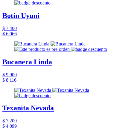
Botín Uyuni
$ 7.400
$ 6.066
Bucanera Linda
$ 9.900
$ 8.116
Texanita Nevada
$ 7.200
$ 4.099