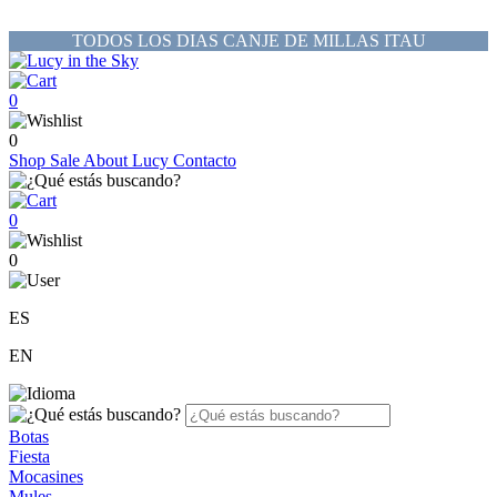
TODOS LOS DIAS CANJE DE MILLAS ITAU
0
0
Shop
Sale
About Lucy
Contacto
0
0
ES
EN
Botas
Fiesta
Mocasines
Mules