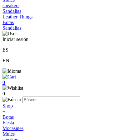
sneakers
Sandalias
Leather Things
Botas
Sandalias
Iniciar sesión
ES
EN
0
0
Shop
+
Botas
Fiesta
Mocasines
Mules
sneakers