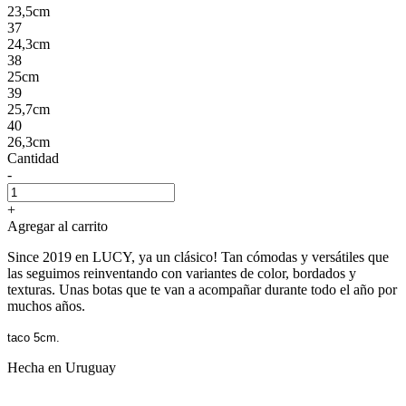
23,5cm
37
24,3cm
38
25cm
39
25,7cm
40
26,3cm
Cantidad
-
+
Agregar al carrito
Since 2019 en LUCY, ya un clásico! Tan cómodas y versátiles que
las seguimos reinventando con variantes de color, bordados y
texturas. Unas botas que te van a acompañar durante todo el año por
muchos años.
taco 5cm.
Hecha en Uruguay