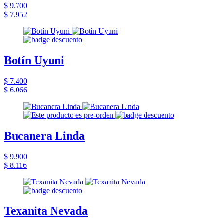
$ 9.700
$ 7.952
Botín Uyuni
$ 7.400
$ 6.066
Bucanera Linda
$ 9.900
$ 8.116
Texanita Nevada