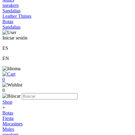
sneakers
Sandalias
Leather Things
Botas
Sandalias
Iniciar sesión
ES
EN
0
0
Shop
+
Botas
Fiesta
Mocasines
Mules
sneakers