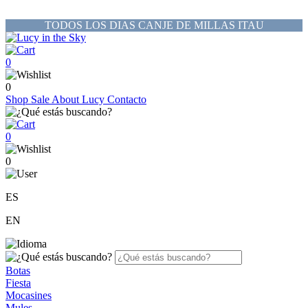
TODOS LOS DIAS CANJE DE MILLAS ITAU
0
0
Shop
Sale
About Lucy
Contacto
0
0
ES
EN
Botas
Fiesta
Mocasines
Mules