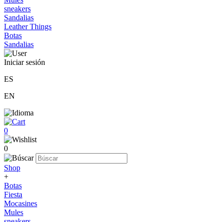
sneakers
Sandalias
Leather Things
Botas
Sandalias
Iniciar sesión
ES
EN
0
0
Shop
+
Botas
Fiesta
Mocasines
Mules
sneakers