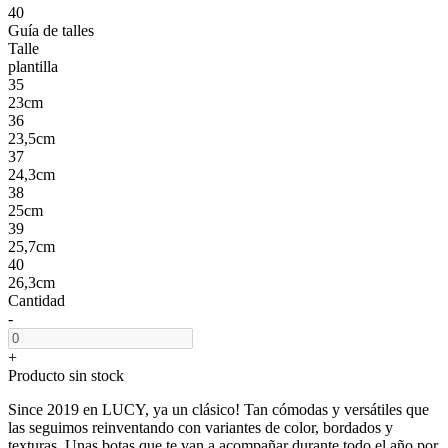
40
Guía de talles
Talle
plantilla
35
23cm
36
23,5cm
37
24,3cm
38
25cm
39
25,7cm
40
26,3cm
Cantidad
-
+
Producto sin stock
Since 2019 en LUCY, ya un clásico! Tan cómodas y versátiles que
las seguimos reinventando con variantes de color, bordados y
texturas. Unas botas que te van a acompañar durante todo el año por