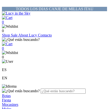
TODOS LOS DIAS CANJE DE MILLAS ITAU
0
0
Shop
Sale
About Lucy
Contacto
0
0
ES
EN
Botas
Fiesta
Mocasines
Mules