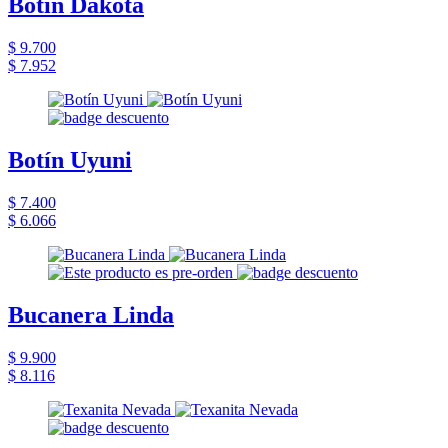
Botin Dakota
$ 9.700
$ 7.952
Botín Uyuni
$ 7.400
$ 6.066
Bucanera Linda
$ 9.900
$ 8.116