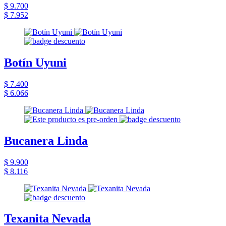
$ 9.700
$ 7.952
Botín Uyuni
$ 7.400
$ 6.066
Bucanera Linda
$ 9.900
$ 8.116
Texanita Nevada