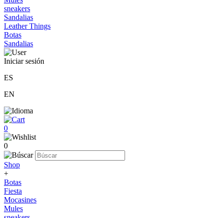
sneakers
Sandalias
Leather Things
Botas
Sandalias
Iniciar sesión
ES
EN
0
0
Shop
+
Botas
Fiesta
Mocasines
Mules
sneakers