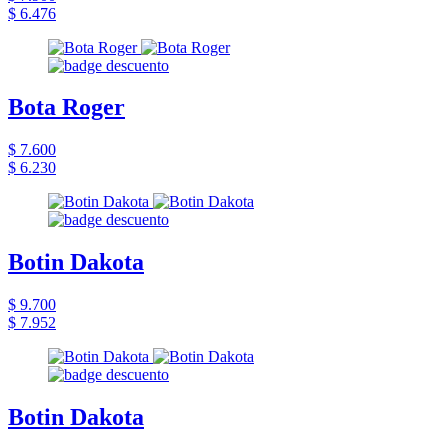
$ 6.476
Bota Roger
$ 7.600
$ 6.230
Botin Dakota
$ 9.700
$ 7.952
Botin Dakota