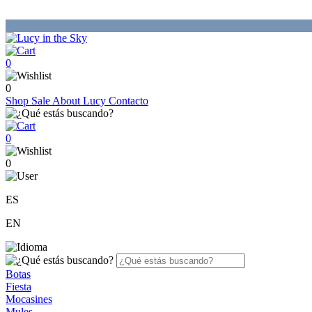
0
0
Shop
Sale
About Lucy
Contacto
0
0
ES
EN
Botas
Fiesta
Mocasines
Mules