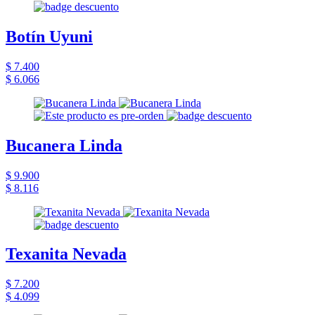
Botín Uyuni
$ 7.400
$ 6.066
Bucanera Linda
$ 9.900
$ 8.116
Texanita Nevada
$ 7.200
$ 4.099