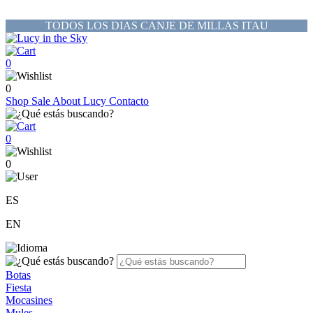
TODOS LOS DIAS CANJE DE MILLAS ITAU
0
0
Shop
Sale
About Lucy
Contacto
0
0
ES
EN
Botas
Fiesta
Mocasines
Mules