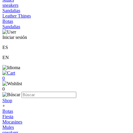
sneakers
Sandalias
Leather Things
Botas
Sandalias
Iniciar sesión
ES
EN
0
0
Shop
+
Botas
Fiesta
Mocasines
Mules
sneakers