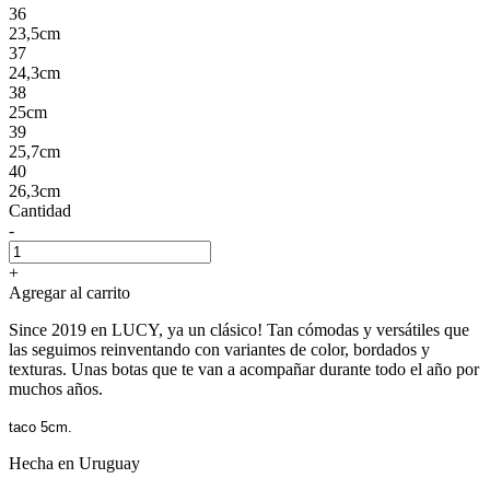
36
23,5cm
37
24,3cm
38
25cm
39
25,7cm
40
26,3cm
Cantidad
-
+
Agregar al carrito
Since 2019 en LUCY, ya un clásico! Tan cómodas y versátiles que
las seguimos reinventando con variantes de color, bordados y
texturas. Unas botas que te van a acompañar durante todo el año por
muchos años.
taco 5cm.
Hecha en Uruguay