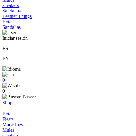
sneakers
Sandalias
Leather Things
Botas
Sandalias
Iniciar sesión
ES
EN
0
0
Shop
+
Botas
Fiesta
Mocasines
Mules
sneakers