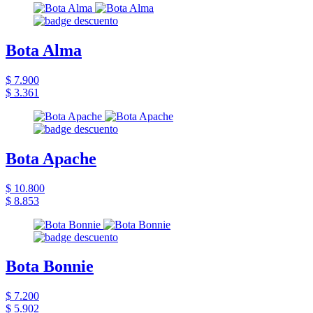
Bota Alma
$ 7.900
$ 3.361
Bota Apache
$ 10.800
$ 8.853
Bota Bonnie
$ 7.200
$ 5.902