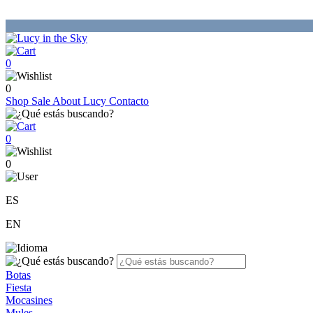
0
0
Shop
Sale
About Lucy
Contacto
0
0
ES
EN
Botas
Fiesta
Mocasines
Mules