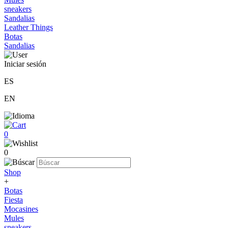
sneakers
Sandalias
Leather Things
Botas
Sandalias
Iniciar sesión
ES
EN
0
0
Shop
+
Botas
Fiesta
Mocasines
Mules
sneakers