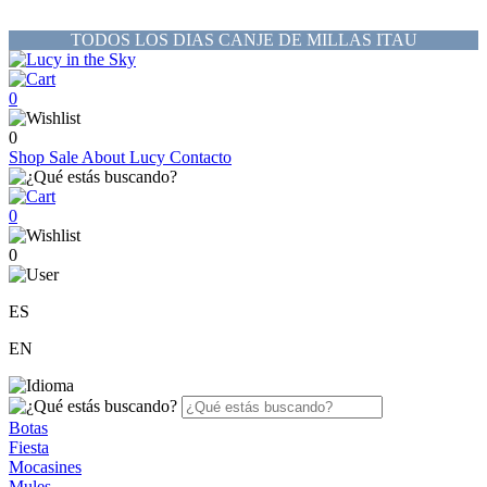
TODOS LOS DIAS CANJE DE MILLAS ITAU
0
0
Shop
Sale
About Lucy
Contacto
0
0
ES
EN
Botas
Fiesta
Mocasines
Mules