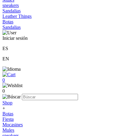
sneakers
Sandalias
Leather Things
Botas
Sandalias
Iniciar sesión
ES
EN
0
0
Shop
+
Botas
Fiesta
Mocasines
Mules
sneakers