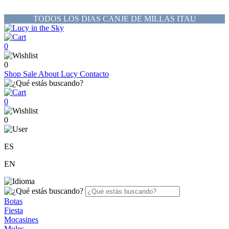
TODOS LOS DIAS CANJE DE MILLAS ITAU
0
0
Shop
Sale
About Lucy
Contacto
0
0
ES
EN
Botas
Fiesta
Mocasines
Mules